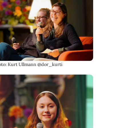
oto: Kurt Ullmann @dor_kurti