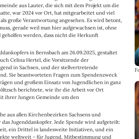
meinde aus Lauter, die sich mit dem Projekt um die
te, war 2024 vor Ort, hat mitgearbeitet und viel
d als große Verantwortung angesehen. Es wird betont,
ss, gerade weil man hier aufgewachsen ist, ohne
l geholfen werden, dass nicht die Herkunft
ddankopfers in Bernsbach am 26.09.2025, gestaltet
uch Celina Hertel, die Vorsitzende der
end in Sachsen, und der stellvertretende
F
end. Sie beantworteten Fragen zum Spendenzweck
iträgen und großem Einsatz von Jugendlichen in ganz
ltzsch berichtete, wie ihr die Arbeit vor Ort
mit ihrer Jungen Gemeinde um den
che aus allen Kirchenbezirken Sachsens und
 das Jugenddankopfer. Jede Spende wird aufgeteilt:
eit, ein Drittel in landesweite Initiativen, und ein
ojekte weltweit – für Jugend, Mitbestimmung und