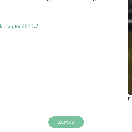
ddankopfer 2025
F
Zurück