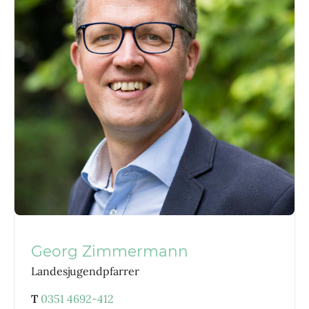
Georg Zimmermann
Landesjugendpfarrer
T
0351 4692-412