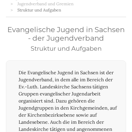
Jugendverband und Gremien
Struktur und Aufgaben
Evangelische Jugend in Sachsen
- der Jugendverband
Struktur und Aufgaben
Die Evangelische Jugend in Sachsen ist der
Jugendverband, in dem alle im Bereich der
Ev.-Luth. Landeskirche Sachsens tätigen
Gruppen evangelischer Jugendarbeit
organisiert sind. Dazu gehören die
Jugendgruppen in den Kirchgemeinden, auf
der Kirchenbezirksebene sowie auf
Landesebene. Auch die im Bereich der
Landeskirche tätigen und angenommenen