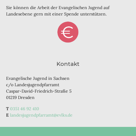
Sie können die Arbeit der Evangelischen Jugend auf
Landesebene gern mit einer Spende unterstützen.
Kontakt
Evangelische Jugend in Sachsen
c/o Landesjugendpfarramt
Caspar-David-Friedrich-Straße 5
01219 Dresden
0351 46 92 410
landesjugendpfarramt@evlks.de