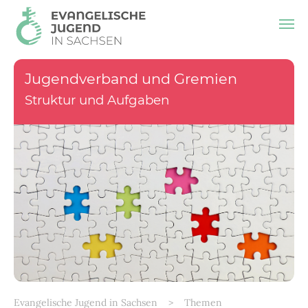
Zum Hauptinhalt springen
Jugendverband und Gremien
Struktur und Aufgaben
Sie sind hier:
Evangelische Jugend in Sachsen
Themen