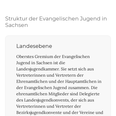
Struktur der Evangelischen Jugend in
Sachsen
Landesebene
Oberstes Gremium der Evangelischen
Jugend in Sachsen ist die
Landesjugendkammer. Sie setzt sich aus
Vertreterinnen und Vertretern der
Ehrenamtlichen und der Hauptamtlichen in
der Evangelischen Jugend zusammen. Die
ehrenamtlichen Mitglieder sind Delegierte
des Landesjugendkonvents, der sich aus
Vertreterinnen und Vertreter der
Bezirksjugendkonvente und der Vereine und