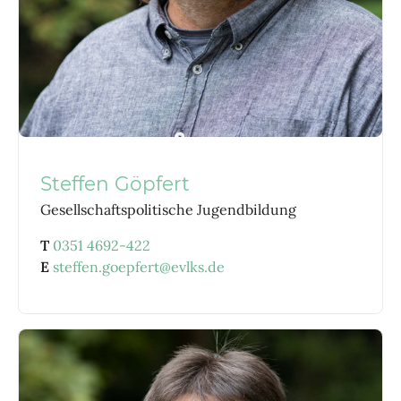
Steffen Göpfert
Gesellschaftspolitische Jugendbildung
T
0351 4692-422
E
steffen.goepfert@evlks.de