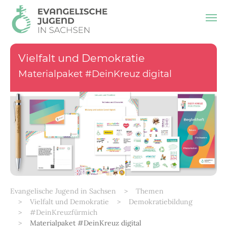
Zum Hauptinhalt springen
Vielfalt und Demokratie
Materialpaket #DeinKreuz digital
Sie sind hier:
Evangelische Jugend in Sachsen
Themen
Vielfalt und Demokratie
Demokratiebildung
#DeinKreuzfürmich
Materialpaket #DeinKreuz digital