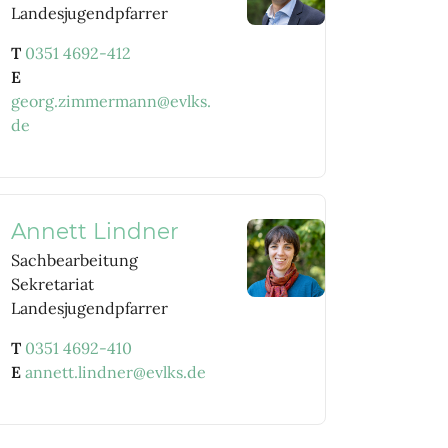
Landesjugendpfarrer
T
0351 4692-412
E
georg.zimmermann@evlks.
de
Annett Lindner
Sachbearbeitung
Sekretariat
Landesjugendpfarrer
T
0351 4692-410
E
annett.lindner@evlks.de