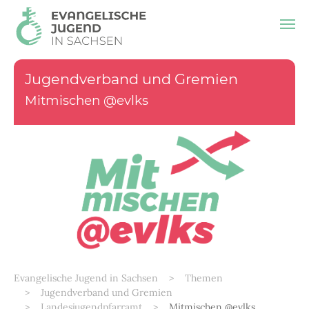
Zum Hauptinhalt springen
Jugendverband und Gremien
Mitmischen @evlks
Sie sind hier:
Evangelische Jugend in Sachsen
Themen
Jugendverband und Gremien
Landesjugendpfarramt
Mitmischen @evlks