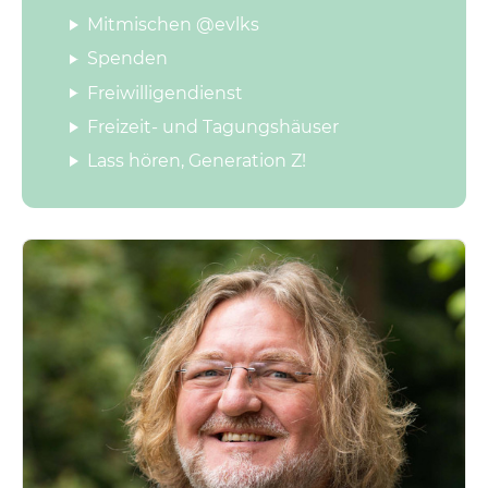
Mitmischen @evlks
Spenden
Freiwilligendienst
Freizeit- und Tagungshäuser
Lass hören, Generation Z!