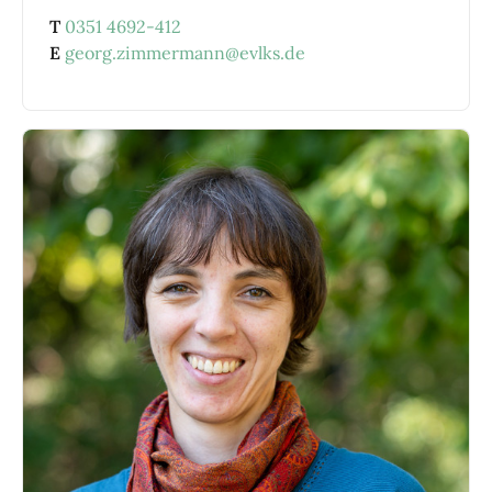
T
0351 4692-412
E
georg.zimmermann@evlks.de