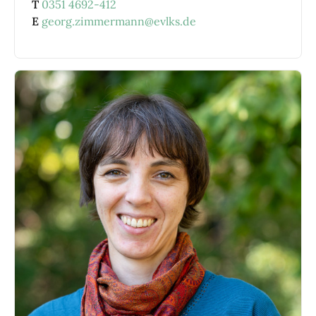
T
0351 4692-412
E
georg.zimmermann@evlks.de